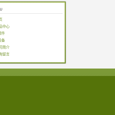
U
页
品中心
部件
设备
司简介
询留言